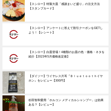
【スシロー】特製大皿「感謝まいど盛り」の注文方法
【スタンプカード】
【スシロー】アンケートに答えて割引クーポンをGETし
よう！【レシート】
【スシロー】白皿登場！4種類のお皿の色・価格・ネタを
紹介【2023年5月価格改定後】
【ダイソー】ワイヤレス片耳『Ｂｌｕｅｔｏｏｔｈイヤ
ホン』をレビュー【300円】
杉田智和愛用「ホルコン メディカルシャンプー」は効果
ある？【レビュー】