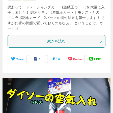
訳あって、トレーディングカード(遊戯王カード)を大量に入
手しました！ 関連記事：【遊戯王カード】モンストとの
「コラボ記念カード」2パックの開封結果を報告します！ さ
すがに裸の状態で置いておくのもなぁ。 ということで、カ
ー […]
続きを読む
Tweet
0
0
Pocket
LINE