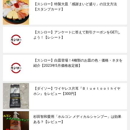
【スシロー】特製大皿「感謝まいど盛り」の注文方法
【スタンプカード】
【スシロー】アンケートに答えて割引クーポンをGETし
よう！【レシート】
【スシロー】白皿登場！4種類のお皿の色・価格・ネタを
紹介【2023年5月価格改定後】
【ダイソー】ワイヤレス片耳『Ｂｌｕｅｔｏｏｔｈイヤ
ホン』をレビュー【300円】
杉田智和愛用「ホルコン メディカルシャンプー」は効果
ある？【レビュー】