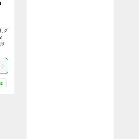
カ
利グ
な
失敗
NE