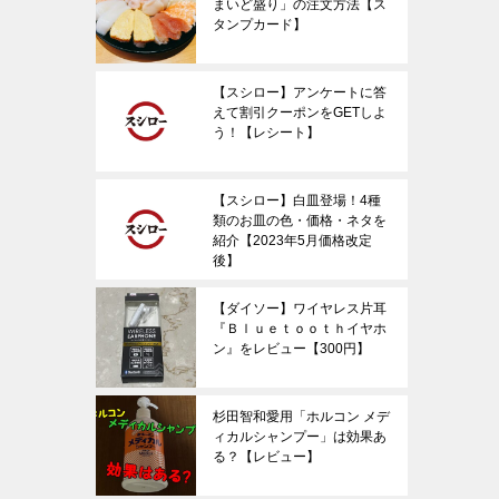
まいど盛り」の注文方法【ス
タンプカード】
【スシロー】アンケートに答
えて割引クーポンをGETしよ
う！【レシート】
【スシロー】白皿登場！4種
類のお皿の色・価格・ネタを
紹介【2023年5月価格改定
後】
【ダイソー】ワイヤレス片耳
『Ｂｌｕｅｔｏｏｔｈイヤホ
ン』をレビュー【300円】
杉田智和愛用「ホルコン メデ
ィカルシャンプー」は効果あ
る？【レビュー】