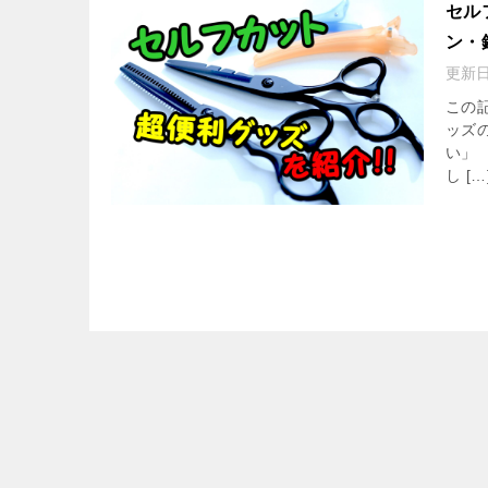
セル
ン・
更新
この
ッズ
い」
し […