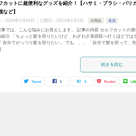
フカットに超便利なグッズを紹介！【ハサミ・ブラシ・バリ
鏡など】
日：
2024年1月24日
公開日：
2023年4月2日
日用品
生活
記事では、こんな悩みにお答えします。 記事の内容 セルフカットの便
の紹介 「ちょっと髪を切りたいけど、わざわざ美容院へ行くほどでは
 「自分でがっつり髪を切りたい」 でも、、、 「自分で髪を切って、
]
続きを読む
Tweet
0
0
Pocket
LI