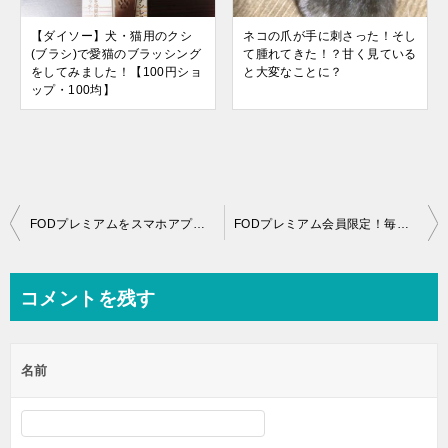
【ダイソー】犬・猫用のクシ
ネコの爪が手に刺さった！そし
(ブラシ)で愛猫のブラッシング
て腫れてきた！？甘く見ている
をしてみました！【100円ショ
と大変なことに？
ップ・100均】
投
FODプレミアムをスマホアプリで視聴する設定方法【iPhone・android】
FODプレミアム会員限定！毎月8の付く日に貰えるポイントの受け取り方
稿
ナ
コメントを残す
ビ
ゲ
名前
ー
シ
ョ