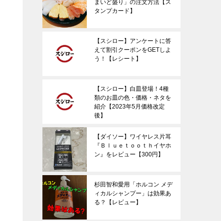
まいど盛り」の注文方法【ス
タンプカード】
【スシロー】アンケートに答
えて割引クーポンをGETしよ
う！【レシート】
【スシロー】白皿登場！4種
類のお皿の色・価格・ネタを
紹介【2023年5月価格改定
後】
【ダイソー】ワイヤレス片耳
『Ｂｌｕｅｔｏｏｔｈイヤホ
ン』をレビュー【300円】
杉田智和愛用「ホルコン メデ
ィカルシャンプー」は効果あ
る？【レビュー】