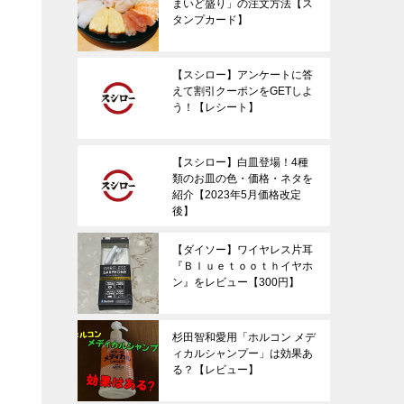
まいど盛り」の注文方法【ス
タンプカード】
【スシロー】アンケートに答
えて割引クーポンをGETしよ
う！【レシート】
【スシロー】白皿登場！4種
類のお皿の色・価格・ネタを
紹介【2023年5月価格改定
後】
【ダイソー】ワイヤレス片耳
『Ｂｌｕｅｔｏｏｔｈイヤホ
ン』をレビュー【300円】
杉田智和愛用「ホルコン メデ
ィカルシャンプー」は効果あ
る？【レビュー】