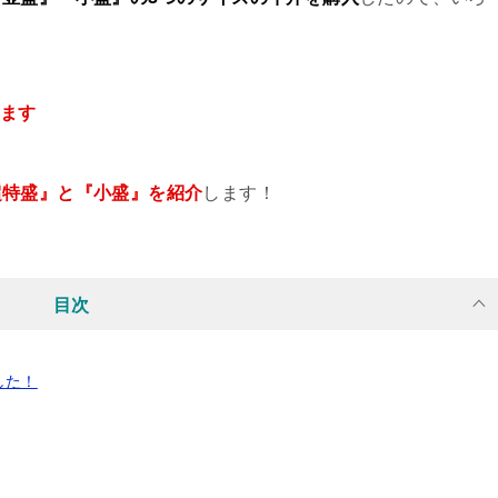
ります
超特盛』と『小盛』を紹介
します！
目次
した！