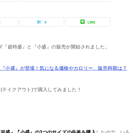
0
0
LINE
イズ『超特盛』と『小盛』の販売が開始されました。
と『小盛』が登場！気になる価格やカロリー、販売時期は？
(テイクアウト)で購入してみました！
『並盛』『小盛』の3つのサイズの牛丼を購入
したので、いろ