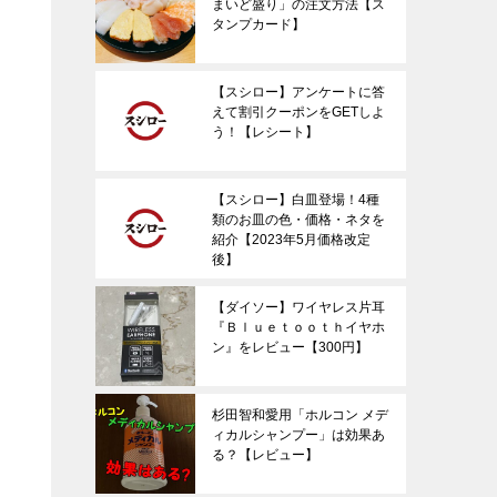
まいど盛り」の注文方法【ス
タンプカード】
【スシロー】アンケートに答
えて割引クーポンをGETしよ
う！【レシート】
【スシロー】白皿登場！4種
類のお皿の色・価格・ネタを
紹介【2023年5月価格改定
後】
【ダイソー】ワイヤレス片耳
『Ｂｌｕｅｔｏｏｔｈイヤホ
ン』をレビュー【300円】
杉田智和愛用「ホルコン メデ
ィカルシャンプー」は効果あ
る？【レビュー】