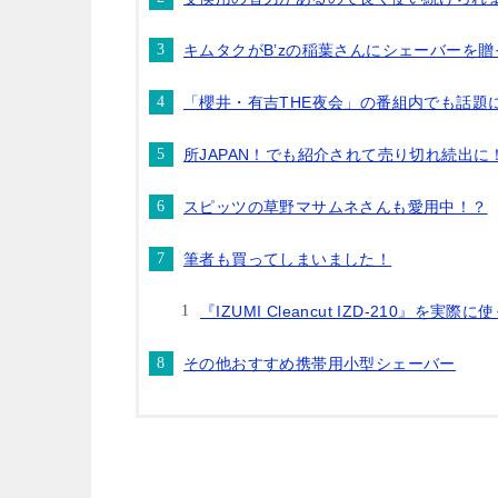
キムタクがB’zの稲葉さんにシェーバーを贈
「櫻井・有吉THE夜会」の番組内でも話題
所JAPAN！でも紹介されて売り切れ続出に
スピッツの草野マサムネさんも愛用中！？
筆者も買ってしまいました！
『IZUMI Cleancut IZD-210』を実
その他おすすめ携帯用小型シェーバー