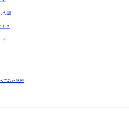
った話
に！？
！？
際に使ってみた感想