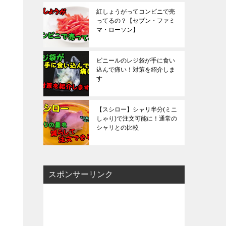
紅しょうがってコンビニで売
ってるの？【セブン・ファミ
マ・ローソン】
ビニールのレジ袋が手に食い
込んで痛い！対策を紹介しま
す
【スシロー】シャリ半分(ミニ
しゃり)で注文可能に！通常の
シャリとの比較
と
スポンサーリンク