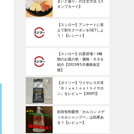
まいど盛り」の注文方法【ス
タンプカード】
【スシロー】アンケートに答
えて割引クーポンをGETしよ
う！【レシート】
【スシロー】白皿登場！4種
類のお皿の色・価格・ネタを
紹介【2023年5月価格改定
後】
【ダイソー】ワイヤレス片耳
『Ｂｌｕｅｔｏｏｔｈイヤホ
ン』をレビュー【300円】
杉田智和愛用「ホルコン メデ
ィカルシャンプー」は効果あ
る？【レビュー】