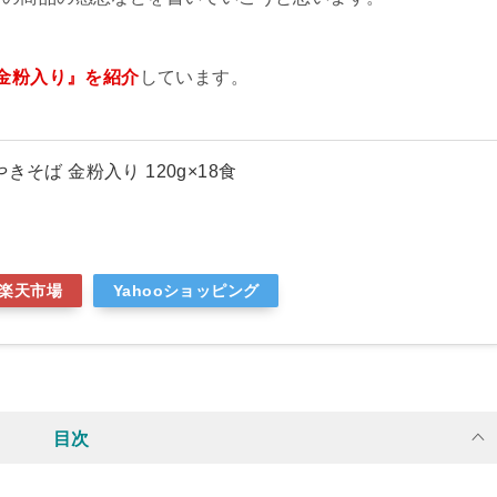
 金粉入り』を紹介
しています。
きそば 金粉入り 120g×18食
楽天市場
Yahooショッピング
目次