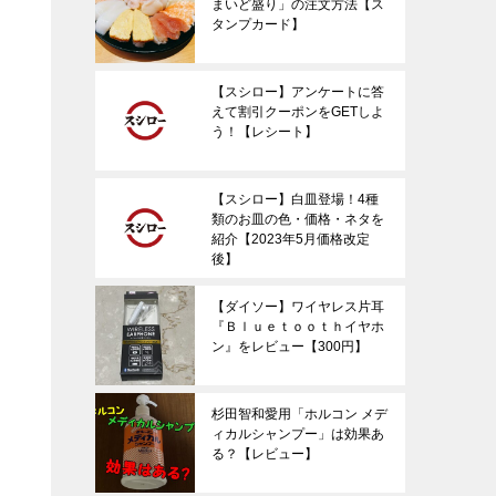
まいど盛り」の注文方法【ス
タンプカード】
【スシロー】アンケートに答
えて割引クーポンをGETしよ
う！【レシート】
【スシロー】白皿登場！4種
類のお皿の色・価格・ネタを
紹介【2023年5月価格改定
後】
【ダイソー】ワイヤレス片耳
『Ｂｌｕｅｔｏｏｔｈイヤホ
ン』をレビュー【300円】
杉田智和愛用「ホルコン メデ
ィカルシャンプー」は効果あ
る？【レビュー】