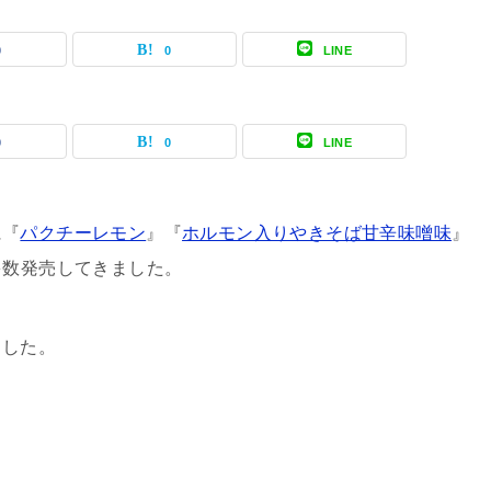
0
0
LINE
0
0
LINE
に『
パクチーレモン
』『
ホルモン入りやきそば甘辛味噌味
』
多数発売してきました。
ました。