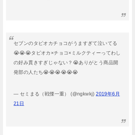
セブンのタピオカチョコがうますぎて泣いてる
😭😭😭タピオカ×チョコ×ミルクティーってわし
の好み貫きすぎじゃない？😭ありがとう商品開
発部の人たち😭😭😭😭😭😭
— セミまる（戦慄一重） (@ngkwkj)
2019年6月
21日