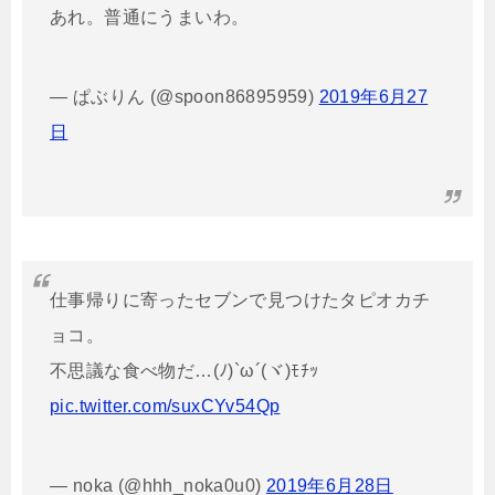
あれ。普通にうまいわ。
— ぱぶりん (@spoon86895959)
2019年6月27
日
仕事帰りに寄ったセブンで見つけたタピオカチ
ョコ。
不思議な食べ物だ…(ﾉ)`ω´(ヾ)ﾓﾁｯ
pic.twitter.com/suxCYv54Qp
— noka (@hhh_noka0u0)
2019年6月28日