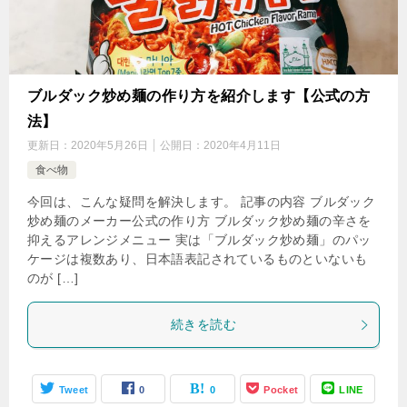
ブルダック炒め麺の作り方を紹介します【公式の方
法】
更新日：
2020年5月26日
公開日：
2020年4月11日
食べ物
今回は、こんな疑問を解決します。 記事の内容 ブルダック
炒め麺のメーカー公式の作り方 ブルダック炒め麺の辛さを
抑えるアレンジメニュー 実は「ブルダック炒め麺」のパッ
ケージは複数あり、日本語表記されているものといないも
のが […]
続きを読む
Tweet
0
0
Pocket
LINE