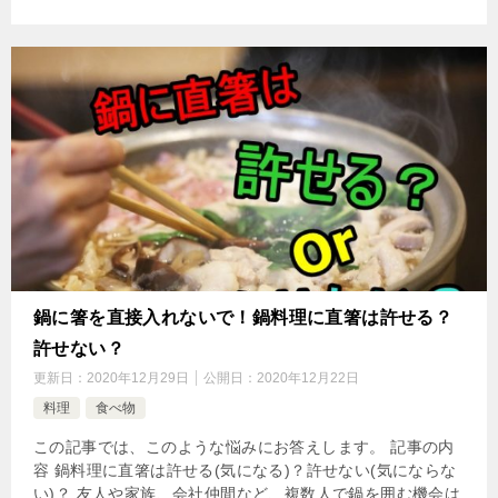
鍋に箸を直接入れないで！鍋料理に直箸は許せる？
許せない？
更新日：
2020年12月29日
公開日：
2020年12月22日
料理
食べ物
この記事では、このような悩みにお答えします。 記事の内
容 鍋料理に直箸は許せる(気になる)？許せない(気にならな
い)？ 友人や家族、会社仲間など、複数人で鍋を囲む機会は