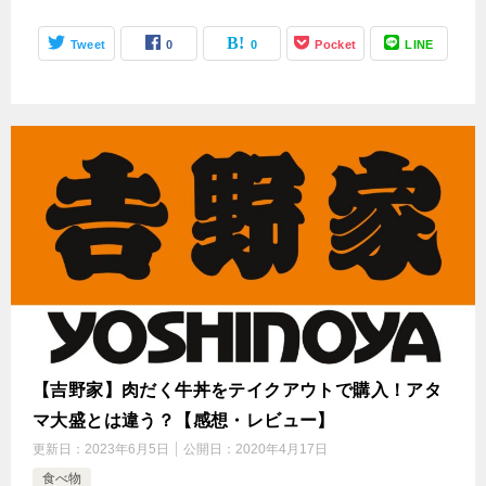
Tweet
0
0
Pocket
LINE
【吉野家】肉だく牛丼をテイクアウトで購入！アタ
マ大盛とは違う？【感想・レビュー】
更新日：
2023年6月5日
公開日：
2020年4月17日
食べ物