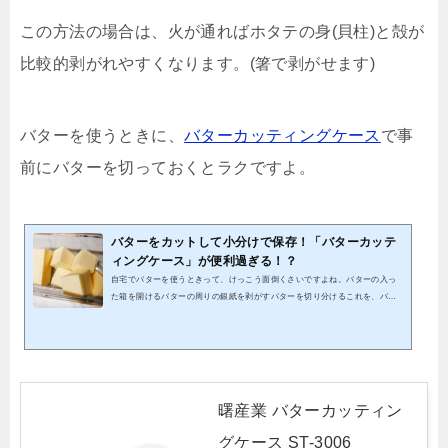
この方法の場合は、火が通ればホタテの身(貝柱)と殻が
比較的剥がれやすくなります。(箸で剥がせます)
バターを使うときに、
バターカッティングケース
で事
前にバターを切っておくとラクですよ。
バターをカットして小分けで保存！「バターカッテ
ィングケース」が便利過ぎる！？
自宅でバターを使うときって、けっこう面倒くさいですよね。バターの入っ
た箱を開けるバターの周りの銀紙を剥がすバターを切り分けるこれを、バタ
ーを使うときに毎回行わなくてはなりません。やっぱり、何回やっても面倒
くさい！「バターを切って小分けにできる道具ってないかなぁ」そう思って
探していたら、見つけてしまいました。その名も「バターカッティングケー
ス ST-3006」です。この「バターカッティングケース」は、バターを小分け
にカットして、そのまま保存できるという優れもの。この記事では、バター
を小分けにして保存で...
曙産業 バターカッティン
グケース ST-3006