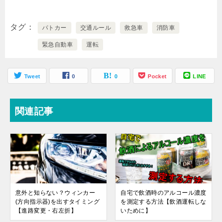
タグ
パトカー
交通ルール
救急車
消防車
緊急自動車
運転
Tweet
0
0
Pocket
LINE
関連記事
意外と知らない？ウィンカー
自宅で飲酒時のアルコール濃度
(方向指示器)を出すタイミング
を測定する方法【飲酒運転しな
【進路変更・右左折】
いために】