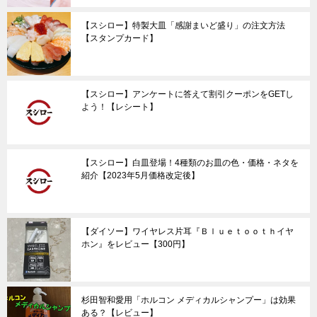
【スシロー】特製大皿「感謝まいど盛り」の注文方法
【スタンプカード】
【スシロー】アンケートに答えて割引クーポンをGETし
よう！【レシート】
【スシロー】白皿登場！4種類のお皿の色・価格・ネタを
紹介【2023年5月価格改定後】
【ダイソー】ワイヤレス片耳『Ｂｌｕｅｔｏｏｔｈイヤ
ホン』をレビュー【300円】
杉田智和愛用「ホルコン メディカルシャンプー」は効果
ある？【レビュー】