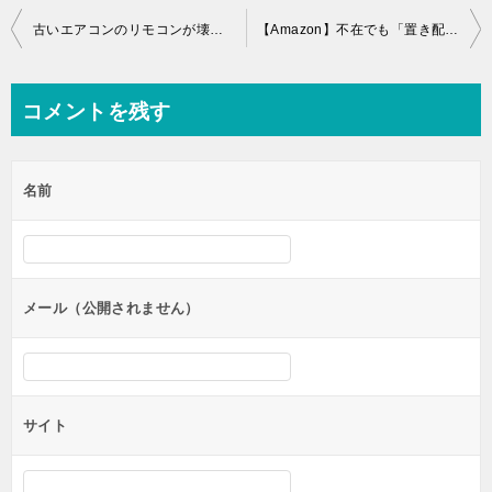
投
古いエアコンのリモコンが壊れた！なくなった！ときの対処方法
【Amazon】不在でも「置き配指定」ならサイン不要で受け取り可能！使い方を解説
稿
ナ
コメントを残す
ビ
ゲ
名前
ー
シ
ョ
ン
メール（公開されません）
サイト