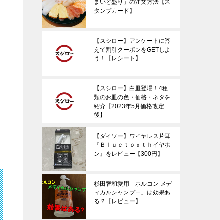
まいど盛り」の注文方法【ス
タンプカード】
【スシロー】アンケートに答
えて割引クーポンをGETしよ
う！【レシート】
【スシロー】白皿登場！4種
類のお皿の色・価格・ネタを
紹介【2023年5月価格改定
後】
【ダイソー】ワイヤレス片耳
『Ｂｌｕｅｔｏｏｔｈイヤホ
ン』をレビュー【300円】
杉田智和愛用「ホルコン メデ
ィカルシャンプー」は効果あ
る？【レビュー】